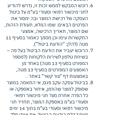
רוכש המבקש לממש זכות זו, נדרש להודיע
לחגי מיכשור רפואי וסעודי בע"מ על ביטול
העסקה של רכישת המוצר ובה ימסור את
הפרטים הבאים: שמו המלא, תעודת הזהות,
שם המוצר, תאריך הרכישה, אמצעי
התקשרות עימו וכן מסמך כאמור בסעיף 11
מטה (להלן: “הודעת ביטול”).
הרוכש יעביר את הודעת הביטול בעל פה –
בשיחת טלפון לשירות הלקוחות (למספר
המפורט בסעיף 13 מטה) באחד מן
האמצעים המפורטים בסעיף 13 מטה,
באמצעות דף “צור קשר” באתר .
בביטול עסקה עקב פגם, אי התאמה במוצר
שסופק למוצר שהוזמן, איחור באספקה או
כל הפרה אחרת מצד חגי מיכשור רפואי
וסעודי בע"מ באספקת המוצר, תחזיר חגי
מיכשור רפואי וסעודי בע"מ בתוך 14 ימים
מיום קבלת הודעת הביטול, את אותו חלק