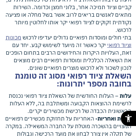
קביים וציוד תמיכה אחר, בלוני חמצן וכדומה. השירות
מתאים לאנשים בריאים לרוב אשר בשל מחלה או פציעה
נקודתית זקוקים לציוד רפואי יקר אותו לחלוטין מיותר
לרכוש.
בתי חולים ומוסדות רפואיים גדולים יעדיפו לרכוש
מכונות
וציוד רפואי
יקר כאשר זה מיועד לשימוש קבע. יחד עם
זאת, העלויות היקרות והחידושים הרבים בתחום הופכים
את השאלה הכלכלית ומוסדות רפואיים רבים מוצאים
לנכון לשכור ולא לרכוש מוצרים רפואיים שונים.
השאלת ציוד רפואי מסוג זה טומנת
בחובה מספר יתרונות:
עלות
– העלות החודשית של השאלת ציוד רפואי נכנסת
לרשימת ההוצאות הקבועה ומשתלבת בה, ללא העלות
הראשונית הכבדה של רכישת מכשירים יקרים.
שירות ואחריות-
האחריות על תחזוקת מכשירים רפואיים
המצויים בהשכרה מוטלת על החברה המשאילה. במקרה
של תקלה אין צורך לבחון את מועד הרכישה וגבולות