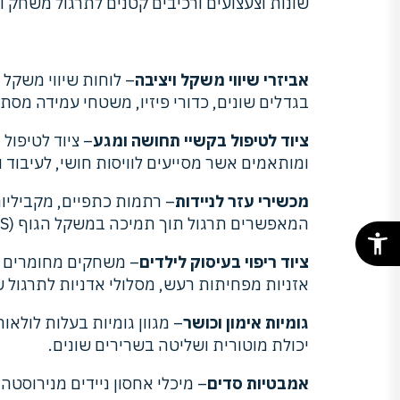
שונות וצעצועים ורכיבים קטנים לתרגול משחק וא
אביזרי שיווי משקל ויציבה
– לוחות שיווי משקל
בגדלים שונים, כדורי פיזיו, משטחי עמידה מסתו
ציוד לטיפול בקשיי תחושה ומגע
– ציוד לטיפול
ומותאמים אשר מסייעים לוויסות חושי, לעיבוד ו
מכשירי עזר לניידות
– רתמות כתפיים, מקביליות 
המאפשרים תרגול תוך תמיכה במשקל הגוף (BWS).
ציוד ריפוי בעיסוק לילדים
– משחקים מחומרים שו
אזניות מפחיתות רעש, מסלולי אדניות לתרגול ש
גומיות אימון וכושר
– מגוון גומיות בעלות לולאו
יכולת מוטורית ושליטה בשרירים שונים.
אמבטיות סדים
– מיכלי אחסון ניידים מנירוסט