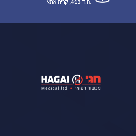
.ת.ד 413, קרית אתא