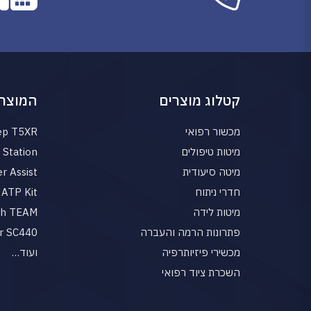
קטלוג מוצרים
המוצרי
מכשור רפואי
ep T5XR
מיטות טיפולים
Station
מיטה סיעודית
r Assist
חדרי ניתוח
ATP Kit
מיטות לידה
gh TEAM
פתרונות הרמה והעברה
r SC440
מכשירי פיזיותרפיה
ועוד…
השכרת ציוד רפואי