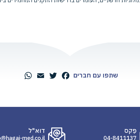
ולוגיות חדשניים, העומדים בדרישות התקנים המחמירים ביות
שתפו עם חברים
hatsApp
Email
Twitter
Facebook
פַקס
דוא"ל
o@hagai-med.co.il
04-8411137