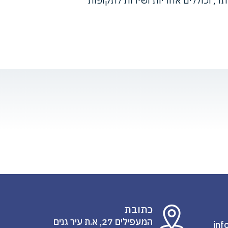
ר, וכוללים אחריות ושירות לתקופות
W
כתובת
המעפילים 27, א.ת עיר גנים
inf