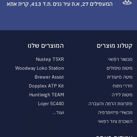
המעפילים 27, א.ת עיר גנים .ת.ד 413, קרית אתא
קטלוג מוצרים
המוצרים שלנו
מכשור רפואי
Nustep T5XR
מיטות טיפולים
Woodway Loko Station
מיטה סיעודית
Brewer Assist
חדרי ניתוח
Dopplex ATP Kit
מיטות לידה
Huntleigh TEAM
פתרונות הרמה והעברה
Lojer SC440
מכשירי פיזיותרפיה
ועוד…
השכרת ציוד רפואי