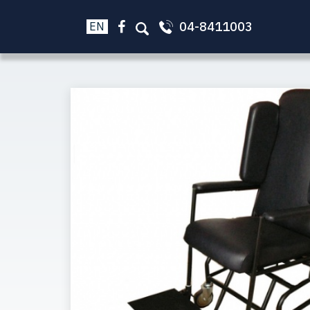
04-8411003
EN