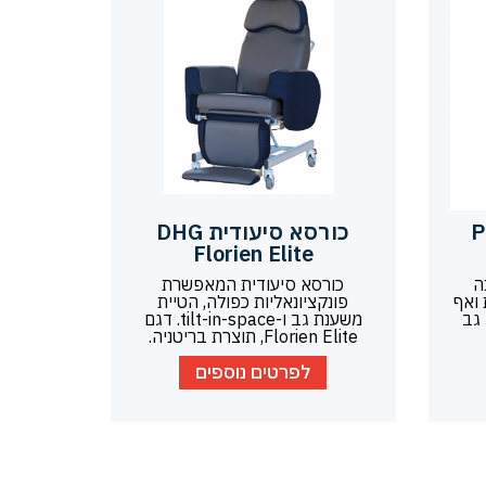
Pa
כורסא סיעודית DHG
Florien Elite
תוכננה
כורסא סיעודית המאפשרת
 ואף
פונקציונאליות כפולה, הטיית
גב
משענת גב ו-tilt-in-space. דגם
Florien Elite, תוצרת בריטניה.
לפרטים נוספים