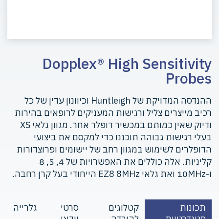
Dopplex® High Sensitivity
Probes
ההנדסה המדויקת של Huntleigh וכיוונון עדין של כל
רכיב מייצרים צליל ורגישות המעניקים לרופאים בהירות
ודיוק שאין כמותם במכשיר דופלר אחר. מגוון גלאי XS
בעלי רגישות גבוהה תוכננו כדי למקסם את ביצועי
הדופלרים לשימוש במגוון רחב של יישומים ופרוצדורות
קליניות. אלה כוללים את האפשרויות של 4, 5, 8
ו-10MHz ואת גלאי EZ8 8MHz הייחודי בעל קרן רחבה.
תכונות
קטלוגים
סרטי
גלרייה
סטנדרטיות
להורדה
וידאו