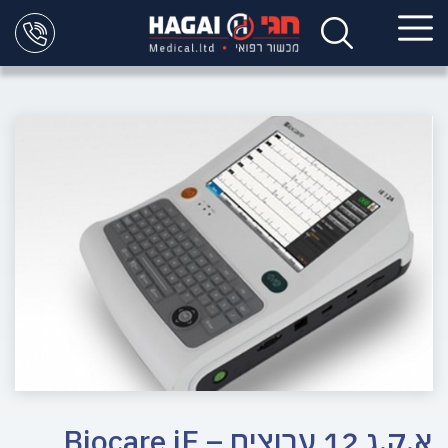
א.ק.ג 12 ערוצים – Biocare iE