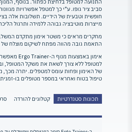
התנועה למטופל בלחיצת כפתור. בנוסף, המנו
סביב ציר גופו. ע"י כך למטפל אפשרויות מגוונות
חופשית וטבעית של הידיים. תשלובות אלה בצי
מייצרות מוטיבציה גבוהה ללמידה ותרגול הליכה
מחקרים מראים כי משטר אימון מתקדם המשלב 
התאמת גובה מהווה מפתח לשיקום מוצלח של 
אימון באמצעות מ
למטופל ללא צורך לשאת את משקל המטופל, ובכ
של האימון ופחות עומס למטפלים. יתרה מכך, מ
טיפול בטוח ואחראי במספר מטופלים בו-זמנית.
תכונות סטנדרטיות
קטלוגים להורדה
סרט
ה-Ergo Trainer תומך במטופלים שמשקלם עד 200 ק"ג.