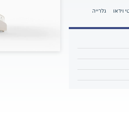
י וידאו
גלרייה