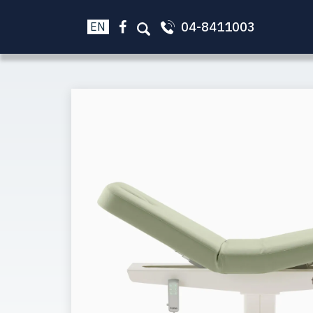
04-8411003
EN