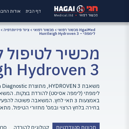
דף הבית
אודות החב
HgaiMed מכשור רפואי
>
מכשור רפואי
>
ציוד פיזיותרפיה
>
לימפתי – Huntleigh Hydroven 3
מכשיר לטיפול ל
gh Hydroven 3
לימפתי (לימפה אסיסט) להורדת בצקות. המש
באמצעות 3 תאי לחץ. המשאבה פשוטה 
בחירה בלחץ הרצוי ובמס' מחזורי הטיפול. מתאימ
תכונות סטנדרטיות
קטלוגים להורדה
סרט