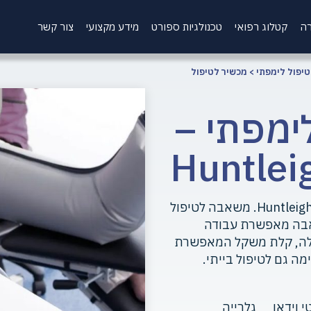
רה
קטלוג רפואי
טכנולגיות ספורט
מידע מקצועי
צור קשר
טיפול לימפתי
>
מכשיר לטיפול
ימפתי –
Huntlei
משאבת HYDROVEN 3, מתוצרת Huntleigh Diagnostic. משאבה לטיפול
אבה מאפשרת עבודה
להפעלה, קלת משקל המאפשרת
ה גם לטיפול בייתי.
י וידאו
גלרייה