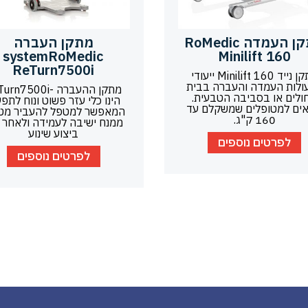
מתקן העמדה RoMedic
מתקן העברה
systemRoMedic
Minilift 160
ReTurn7500i
מתקן נייד Minilift 160 ייעודי
ולות העמדה והעברה בבית
מתקן ההעברה -n7500i
ולים או בסביבה הטבעית.
הינו כלי עזר פשוט ונוח לתפע
ים למטופלים שמשקלם עד
המאפשר למטפל להעביר מט
160 ק"ג.
ממנח ישיבה לעמידה ולאחר 
ביצוע שינוע
לפרטים נוספים
לפרטים נוספים