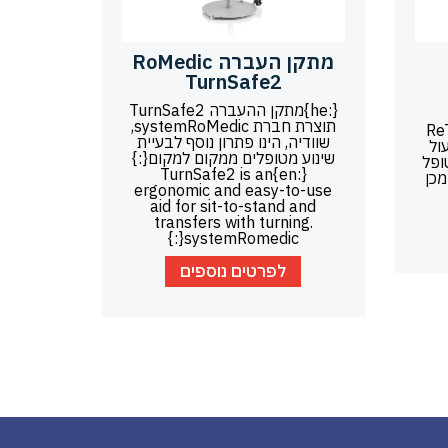
מתקן העברה RoMedic
TurnSafe2
{:he}מתקן ההעברה TurnSafe2
תוצרת חברת systemRoMedic,
ReTur
שוודיה, הינו פתרון נוסף לבעיית
ול
שינוע מטופלים ממקום למקום{:}
ופל
{:en}TurnSafe2 is an
מכן
ergonomic and easy-to-use
aid for sit-to-stand and
transfers with turning.
systemRomedic{:}
לפרטים נוספים