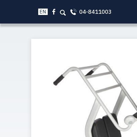
04-8411003
EN