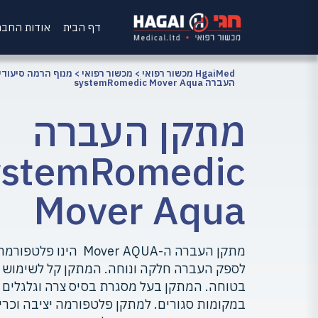
דף הבית
אודות החב
HgaiMed מכשור רפואי
>
מכשור רפואי
>
מנוף הרמה סיעודי
העברה systemRomedic Mover Aqua
מתקן העברה
ystemRomedic
Mover Aqua
מתקן העברה ה-Mover AQUA
לספק העברה חלקה ונוחה. המתקן קל לשימוש וע
בטוחה. המתקן בעל מסגרת בסיס צרה וגלגלים כ
במקומות סגורים. למתקן פלטפורמה יציבה וכריו