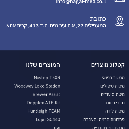
info@hagai-med.co.il
כתובת
המעפילים 27, א.ת עיר גנים .ת.ד 413, קרית אתא
קטלוג מוצרים
המוצרים שלנו
מכשור רפואי
Nustep T5XR
מיטות טיפולים
Woodway Loko Station
מיטה סיעודית
Brewer Assist
חדרי ניתוח
Dopplex ATP Kit
מיטות לידה
Huntleigh TEAM
פתרונות הרמה והעברה
Lojer SC440
מכשירי פיזיותרפיה
ועוד…