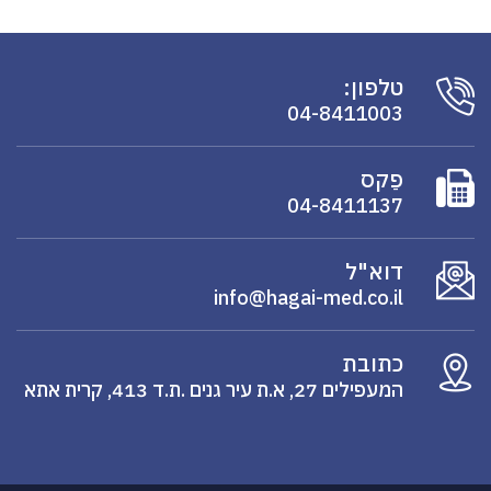
טלפון:
04-8411003
פַקס
04-8411137
דוא"ל
info@hagai-med.co.il
כתובת
המעפילים 27, א.ת עיר גנים .ת.ד 413, קרית אתא