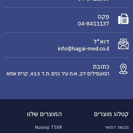
פַקס
04-8411137
דוא"ל
info@hagai-med.co.il
כתובת
המעפילים 27, א.ת עיר גנים .ת.ד 413, קרית אתא
קטלוג מוצרים
המוצרים שלנו
מכשור רפואי
Nustep T5XR