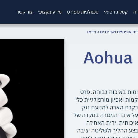
רה
קטלוג רפואי
טכנולגיות ספורט
מידע מקצועי
צור קשר
ים אופטיים ואביזרים
>
וידאו
וידאו אנדוסקופ Aohua
 לדימות באיכות גבוהה. פרט
ת ואפיון מורפולגיית כלי
בקרת הארה למניעת נזק
 על איבר המטרה במקרה של
כותית. ידית האחיזה
צע ההליך ולשליטה יציבה