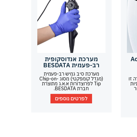
פ Aohua
מערכת אנדוסקופית
רב-פעמית BESDATA
מערכת סיב גמיש רב-פעמית
ת HD. סדרה זו
(מגדל קומפקטי) מסוג Chip-on-
יות
Tip לפרוצדורות א.א.ג מתוצרת
ר
חברת BESDATA.
לפרטים נוספים