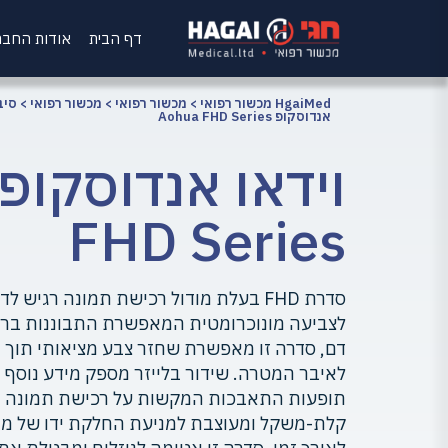
דף הבית
אודות החב
HgaiMed מכשור רפואי
>
מכשור רפואי
>
מכשור רפואי
>
סיב
אנדוסקופ Aohua FHD Series
FHD Series
סדרת FHD בעלת מודול רכישת תמונה רגיש
לצביעה מונוכרומטית המאפשרת התבוננות ברקמו
דם, סדרה זו מאפשרת שחזר צבע מציאותי תוך 
לאיבר המטרה. שידור בלייזר מספק מידע נוסף
תופעות התאבכות המקשות על רכישת תמונה אי
קלת-משקל ומעוצבת למניעת החלקת ידו של מב