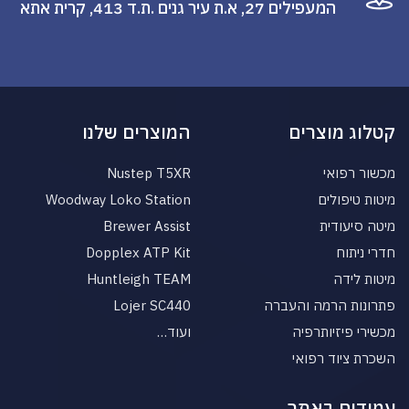
המעפילים 27, א.ת עיר גנים .ת.ד 413, קרית אתא
קטלוג מוצרים
המוצרים שלנו
מכשור רפואי
Nustep T5XR
מיטות טיפולים
Woodway Loko Station
מיטה סיעודית
Brewer Assist
חדרי ניתוח
Dopplex ATP Kit
מיטות לידה
Huntleigh TEAM
פתרונות הרמה והעברה
Lojer SC440
מכשירי פיזיותרפיה
ועוד…
השכרת ציוד רפואי
עמודים באתר