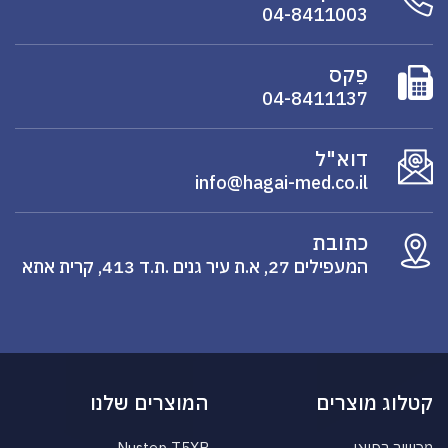
04-8411003
פַקס
04-8411137
דוא"ל
info@hagai-med.co.il
כתובת
המעפילים 27, א.ת עיר גנים .ת.ד 413, קרית אתא
קטלוג מוצרים
המוצרים שלנו
מכשור רפואי
Nustep T5XR