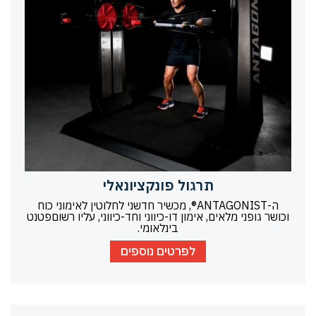
תרגול פונקציונאלי
ה-ANTAGONIST®, מכשיר חדשני לחלוטין לאימוני כוח
וכושר גופני מלאים, אימון דו-כיווני וחד-כיווני, עליו רשוםפטנט
בינלאומי.
לפרטים נוספים