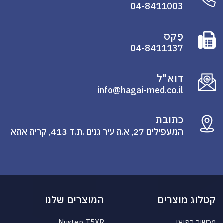
04-8411003
פַקס
04-8411137
דוא"ל
info@hagai-med.co.il
כתובת
המעפילים 27, א.ת עיר גנים .ת.ד 413, קרית אתא
קטלוג מוצרים
המוצרים שלנו
מכשור רפואי
Nustep T5XR