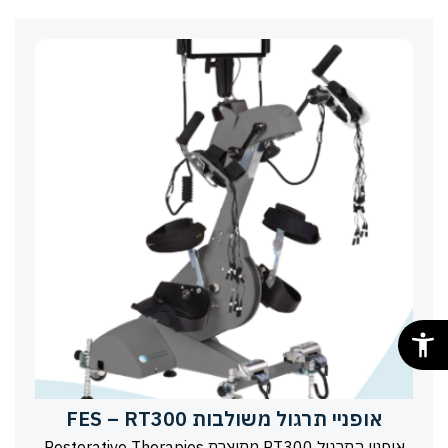
אופניי תרגול משולבות FES – RT300
אופניי התרגול RT300 מתוצרת Restorative Therapies