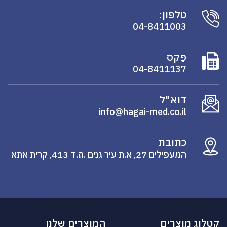
טלפון:
04-8411003
פַקס
04-8411137
דוא"ל
info@hagai-med.co.il
כתובת
המעפילים 27, א.ת עיר גנים .ת.ד 413, קרית אתא
קטלוג מוצרים
המוצרים שלנו