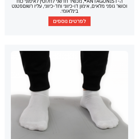
ה-ANTAGONIST®, מכשיר חדשני לחלוטין לאימוני כוח
וכושר גופני מלאים, אימון דו-כיווני וחד-כיווני, עליו רשוםפטנט
בינלאומי.
לפרטים נוספים