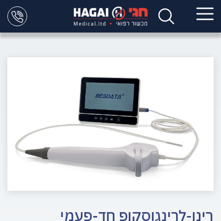
רינו-לרינגוסקופ חד-פעמי