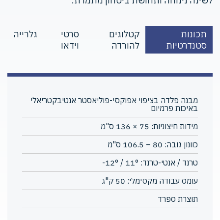
לשינה נינוחה ותחושת ביטחון מתמדת.
תכונות
קטלוגים
סרטי
גלרייה
סטנדרטיות
להורדה
וידאו
מבנה פלדה בציפוי אפוקסי-פוליאסטר אנטיבקטריאלי
באיכות פרמיום
מידות חיצוניות: 75 × 136 ס"מ
כוונון גובה: 80 – 106.5 ס"מ
טרנד / אנטי-טרנד: ‎-12° / 11°
עומס עבודה מקסימלי: 50 ק"ג
תוצרת ספרד