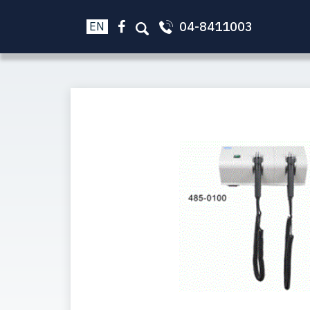
04-8411003
EN