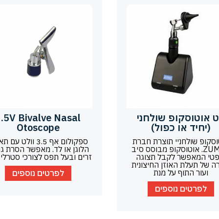
 אוטוסקופ שולחני
.5V Bivalve Nasal
(יחיד או כפול)
Otoscope
וסקופ שולחניי תוצרת חברת
ספקולום אף 3.5 וולט ע
ZUMAX. אוטוסקופ מבוסס סיב
הלוגן או לד. מאפשר הסרת גו
פטי המאפשר לקבל תצוגה
זרים ובעל תפס לצורכי סטרליז
ה של תעלת האוזן החיצונית
ועור התוף על מנת
לפרטים נוספים
לפרטים נוספים