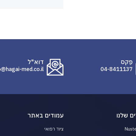
פַקס
דוא"ל
o@hagai-med.co.il
04-8411137
ם שלנו
עמודים באתר
Nust
ציוד רפואי