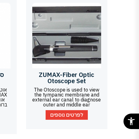
ZUMAX-Fiber Optic
סט
Otoscope Set
The Otoscope is used to view
אוט
the tympanic membrane and
external ear canal to diagnose
או
outer and middle ear
ברור
לפרטים נוספים