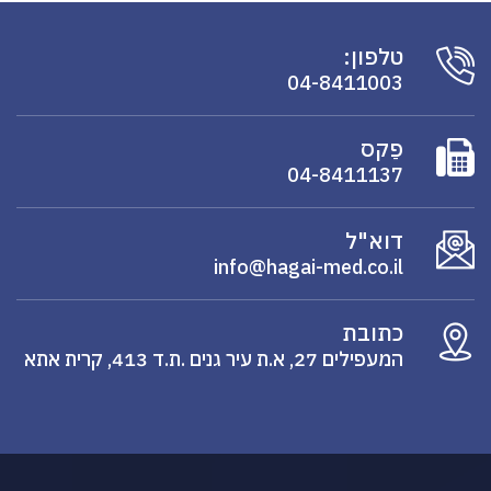
טלפון:
04-8411003
פַקס
04-8411137
דוא"ל
info@hagai-med.co.il
כתובת
המעפילים 27, א.ת עיר גנים .ת.ד 413, קרית אתא