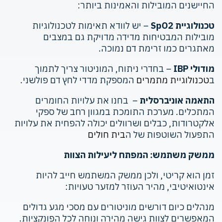
החיישנים המובילות והאמינות ביותר:
טכנולוגיית SpO2
– יש לוודא תאימות לטכנולוגיות
מובילות המבטיחות מדידה מדויקת גם במצבים
מאתגרים כמו זרימת דם נמוכה.
מודולי IBP
– בחדרי ניתוח, המוניטור צריך לתמוך
ב
טכנולוגיית מתמרים
המספקת מדדי לחץ דם פולשני.
התאמה אוניברסלית
– בחנו את עלויות החומרים
המתכלים. מערכת התומכת במגוון רחב של ספקי
אלקטרודות, כבלים ושרוולים יכולה להפחית את עלויות
התפעול השוטפות של ה
בית חולים
ממשק משתמש: המפתח ליעילות הצוות
זמן הוא קריטי, ולכן ממשק המשתמש חייב להיות
אינטואיטיבי, מהיר העוזר למזער טעויות:
מנהלים כיום דורשים מוניטורים עם מסכי מגע גדולים
המאפשרים לצוות גישה מהירה ונוחה לכל הפונקציות.