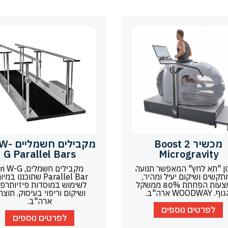
מכשיר Boost 2
מקבילים חש
G Parallel Bars
Microgravity
ון "תא לחץ" המאפשר תנועה
מקבילים חשמלים,  W-G
תקשים ושיקום יעיל ומהיר,
Parallel Bar שתוכננו במ
באמצעות הפחתת 80% ממשקל
לשימוש במוסדות פיזיותרפי
. WOODWAY ארה"ב.
ושיקום וריפוי בעיסוק. תוצר
ארה"ב.
לפרטים נוספים
לפרטים נוספים