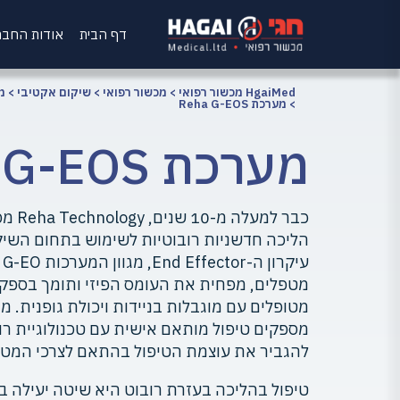
דף הבית
אודות החב
HgaiMed מכשור רפואי
>
מכשור רפואי
>
שיקום אקטיבי
>
מ
>
מערכת Reha G-EOS
מערכת Reha G-EOS
כבר למ
הליכה חדשניות רובוטיות לשימוש בתחום השיקו
עי
מטפלים, מפחית את העומס הפיזי ותומך בספקט
מספקים טיפול מותאם אישית עם טכנולוגיית ר
להגביר את עוצמת הטיפול בהתאם לצרכי המטו
טיפול בהליכה בעזרת רובוט היא שיטה יעילה בשי