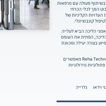
בשיתוף פעולה עם מרפאות
בוט הפך לכלי הכרחי
 העדויות הקליניות של
פול קונבנציונלי.
מני הליכה הביא לעלייה
ליכה, הפחית את העומס
וע בצורה יעילה ומכוונת
מאמני ההליכה G-EO מבוססי קצה מבית Reha Technology מאפשרים
תולוגיות נוירולוגיות
י וידאו
גלרייה