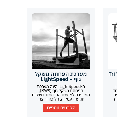
מליים Tri W-
מערכת הפחתת משקל
גוף – LightSpeed
Tri
ה-LightSpeed הינה מערכת
יוחד
הפחתת משקל גוף (BWS),
ה
המיועדת לאנשים הנדרשים בשיקום
ת
תנועה- עמידה, הליכה וריצה.
לפרטים נוספים