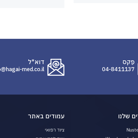
פַקס
דוא"ל
o@hagai-med.co.il
04-8411137
ם שלנו
עמודים באתר
Nust
ציוד רפואי