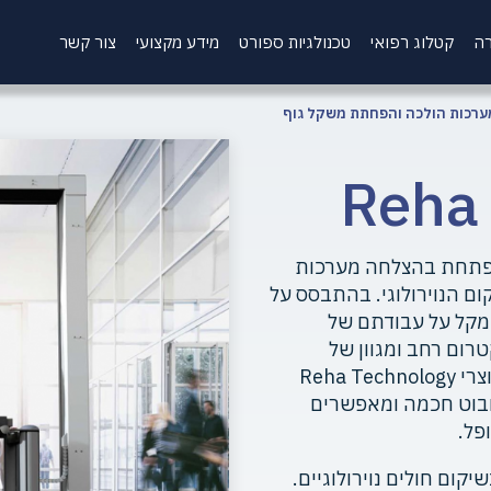
רה
קטלוג רפואי
טכנולגיות ספורט
מידע מקצועי
צור קשר
ערכות הולכה והפחתת משקל גוף
עלה מ-10 שנים, Reha Technology מפתחת בהצלחה מערכות
ם הנוירולוגי. בהתבסס על
קרון ה-End Effector, מגוון המערכות G-EO מקל על עבודתם של
רום רחב ומגוון של
מטופלים עם מוגבלות בניידות ויכולת גופנית. מוצרי Reha Technology
ובוט חכמה ומאפשרים
פל.
קום חולים נוירולוגיים.