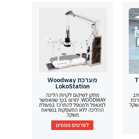
ת – The
מערכת Woodway
LokoStation
חב
מתקן לשיקום לקויות הליכה
The Flo. מערכת
WOODWAY. יתרונו בכך שמאפשר
משקל
למטופל ולמטפל להתרכז בפעולת
ההליכה ללא התעסקות בנשיאת
משקל.
לפרטים נוספים