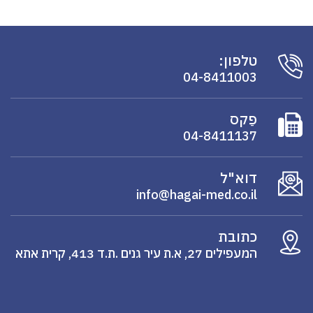
טלפון:
04-8411003
פַקס
04-8411137
דוא"ל
info@hagai-med.co.il
כתובת
המעפילים 27, א.ת עיר גנים .ת.ד 413, קרית אתא