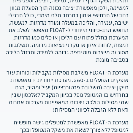
תמיכת משקל הגוף דינמית, גמישה, רציפה וספציפית
למשימה, ולכן מאפשרת יציבה נכונה תוך הפעלת מגוון
רחב של תרחישי אימון במרחב תלת מימדי, כולל תרגילי
ישיבה, עמידה, והליכה במעלה ומורד מדרגות. למעשה,
החופש הרב-כיווני הייחודי ל-FLOAT מאפשר לשלב את
המערכת בחלל פתוח עם הליכון או כלים כמו מדרגות,
רמפות, לוחות איזון או מקרני מציאות מדומה. תשלובות
מסוג זה מייצרות מוטיבציה גבוהה ללמידה ותרגול הליכה
בסביבה מוגנת.
מערכת ה-FLOAT משלבת מסילות מקבילות וכוחות עזר
אופקיים הפועלים ב-360. מערכת ייחודית זו מאפשרת
תיקון יציבה (תשלובת פרטורבציות) יעיל ומהיר, הגם
בתרחיש בו המטופל נופל בכיוון המקביל לאלכסון שבין
שתי מסילות הולכה ניצבות המאפיינות מערכות אחרות
וזאת ללא הגבלה לכיווני המסילות!
מערכת ה-FLOAT מאפשרת למטפלים גישה חופשית
למטופל ללא צורך לשאת את משקל המטופל ובכך