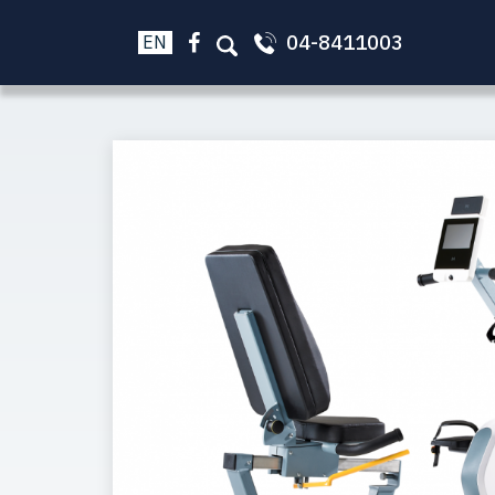
04-8411003
EN