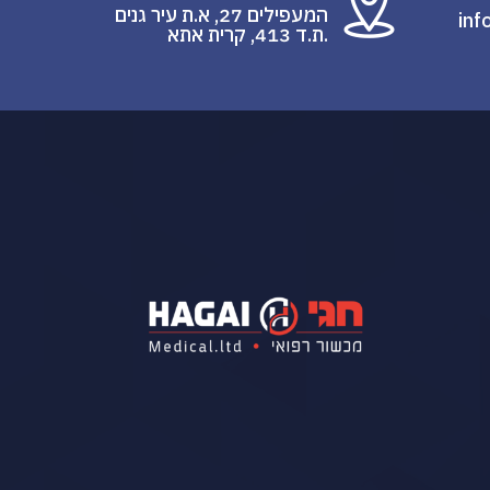
המעפילים 27, א.ת עיר גנים
inf
.ת.ד 413, קרית אתא