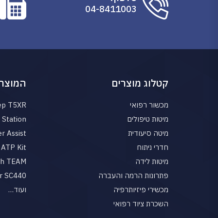
04-8411003
קטלוג מוצרים
המוצרי
מכשור רפואי
ep T5XR
מיטות טיפולים
Station
מיטה סיעודית
r Assist
חדרי ניתוח
ATP Kit
מיטות לידה
gh TEAM
פתרונות הרמה והעברה
r SC440
מכשירי פיזיותרפיה
ועוד…
השכרת ציוד רפואי