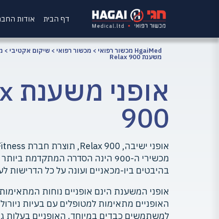
דף הבית
אודות החב
HgaiMed מכשור רפואי
>
מכשור רפואי
>
שיקום אקטיבי
>
מכ
משענת Relax 900
אופנ
900
מכשירי ה-900 הינה הסדרה המתקדמת 
בהיבטים ביו-מכאניים ועונה על כל הדרישות לע
אופני המשענת הינם אופניים נוחות המתאימות ג
האופניים מתאימות למטופלים עם בעיות ניורולוג
למשתמשים כבדים במיוחד. האופניים בעלות ג