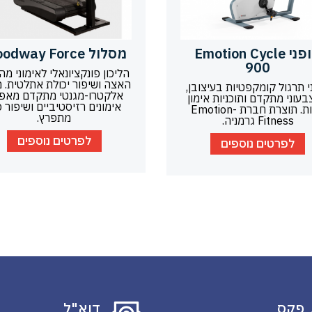
אופני Emotion Cycle
מסלול Woodway Force
900
הליכון פונקציונאלי לאימוני מהי
האצה ושיפור יכולת אתלטית. מנ
י תרגול קומקפטיות בעיצובן,
אלקטרו-מגנטי מתקדם מאפ
בעוני מתקדם ותוכניות אימון
אימונים רזיסטיביים ושיפור כ
רבות. תוצרת חברת Emotion-
מתפרץ.
Fitness גרמניה.
לפרטים נוספים
לפרטים נוספים
פַקס
דוא"ל