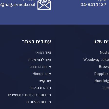
o@hagai-med.co.il
04-8411137
ם שלנו
עמודים באתר
Nust
ציוד רפואי
Woodway Loko 
ציוד לבתי אבות
Brewe
אודות החברה
Dopplex 
אתר Himed
Huntlei
צור קשר
Loje
הצהרת נגישות
מדיניות ביטול והחזרת מוצרים
מדיניות משלוחים