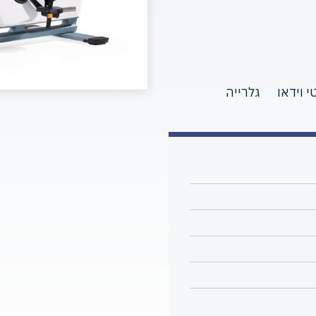
י וידאו
גלרייה