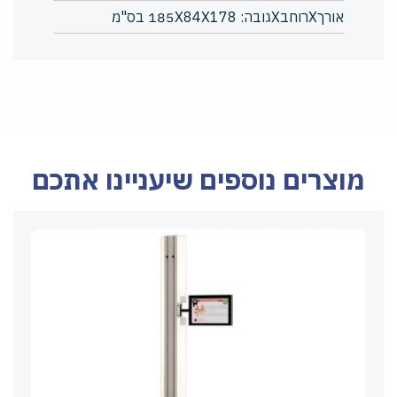
אורךXרוחבXגובה: 185X84X178 בס"מ
מוצרים נוספים שיעניינו אתכם