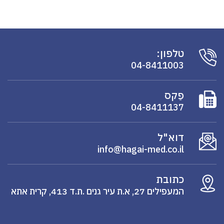
טלפון:
04-8411003
פַקס
04-8411137
דוא"ל
info@hagai-med.co.il
כתובת
המעפילים 27, א.ת עיר גנים .ת.ד 413, קרית אתא