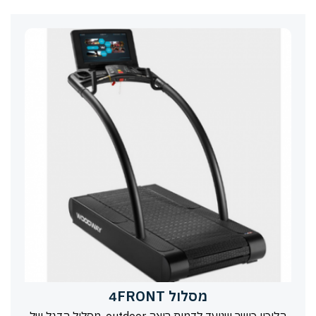
מסלול 4FRONT
הליכון כושר שנועד לדמות ריצה outdoor. מסלול הדגל של