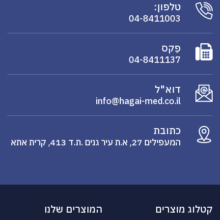
טלפון:
04-8411003
פַקס
04-8411137
דוא"ל
info@hagai-med.co.il
כתובת
המעפילים 27, א.ת עיר גנים .ת.ד 413, קרית אתא
קטלוג מוצרים
המוצרים שלנו