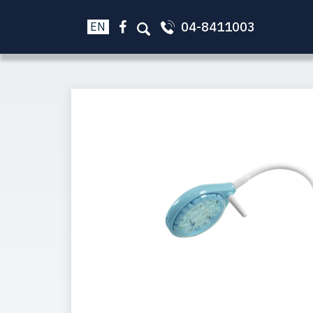
04-8411003
EN